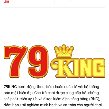
Gia
79KING
hoạt động theo tiêu chuẩn quốc tế với hệ thống
bảo mật hiện đại. Các trò chơi được cung cấp bởi những
nhà phát triển uy tín và được kiểm định công bằng (RNG),
đảm bảo trải nghiệm minh bạch và an toàn cho người chơi.