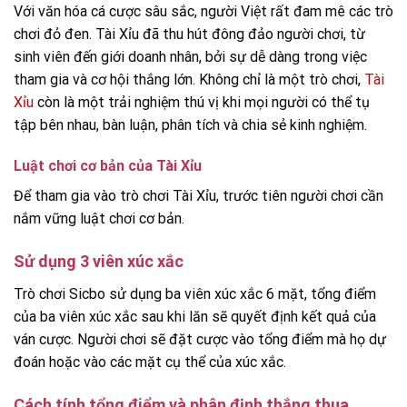
Với văn hóa cá cược sâu sắc, người Việt rất đam mê các trò
chơi đỏ đen. Tài Xỉu đã thu hút đông đảo người chơi, từ
sinh viên đến giới doanh nhân, bởi sự dễ dàng trong việc
tham gia và cơ hội thắng lớn. Không chỉ là một trò chơi,
Tài
Xỉu
còn là một trải nghiệm thú vị khi mọi người có thể tụ
tập bên nhau, bàn luận, phân tích và chia sẻ kinh nghiệm.
Luật chơi cơ bản của Tài Xỉu
Để tham gia vào trò chơi Tài Xỉu, trước tiên người chơi cần
nắm vững luật chơi cơ bản.
Sử dụng 3 viên xúc xắc
Trò chơi Sicbo sử dụng ba viên xúc xắc 6 mặt, tổng điểm
của ba viên xúc xắc sau khi lăn sẽ quyết định kết quả của
ván cược. Người chơi sẽ đặt cược vào tổng điểm mà họ dự
đoán hoặc vào các mặt cụ thể của xúc xắc.
Cách tính tổng điểm và phân định thắng thua