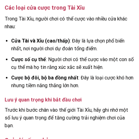
Các loại cửa cược trong Tài Xỉu
Trong Tài Xỉu, người chơi có thể cược vào nhiều cửa khác
nhau:
Cửa Tài và Xỉu (cao/thấp)
: Đây là lựa chọn phổ biến
nhất, nơi người chơi dự đoán tổng điểm.
Cược số cụ thể
: Người chơi có thể cược vào một con số
cụ thể mà họ tin rằng xúc xắc sẽ xuất hiện.
Cược bộ đôi, bộ ba đồng nhất
: Đây là loại cược khó hơn
nhưng tiềm năng thắng lớn hơn.
Lưu ý quan trọng khi bắt đầu chơi
Trước khi bước chân vào thế giới Tài Xỉu, hãy ghi nhớ một
số lưu ý quan trọng để tăng cường trải nghiệm chơi của
bạn.