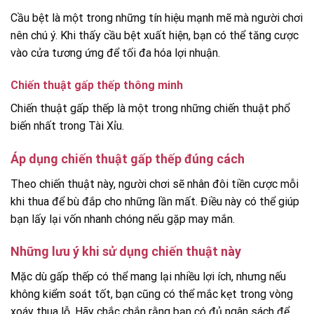
Cầu bệt là một trong những tín hiệu mạnh mẽ mà người chơi
nên chú ý. Khi thấy cầu bệt xuất hiện, bạn có thể tăng cược
vào cửa tương ứng để tối đa hóa lợi nhuận.
Chiến thuật gấp thếp thông minh
Chiến thuật gấp thếp là một trong những chiến thuật phổ
biến nhất trong Tài Xỉu.
Áp dụng chiến thuật gấp thếp đúng cách
Theo chiến thuật này, người chơi sẽ nhân đôi tiền cược mỗi
khi thua để bù đắp cho những lần mất. Điều này có thể giúp
bạn lấy lại vốn nhanh chóng nếu gặp may mắn.
Những lưu ý khi sử dụng chiến thuật này
Mặc dù gấp thếp có thể mang lại nhiều lợi ích, nhưng nếu
không kiểm soát tốt, bạn cũng có thể mắc kẹt trong vòng
xoáy thua lỗ. Hãy chắc chắn rằng bạn có đủ ngân sách để