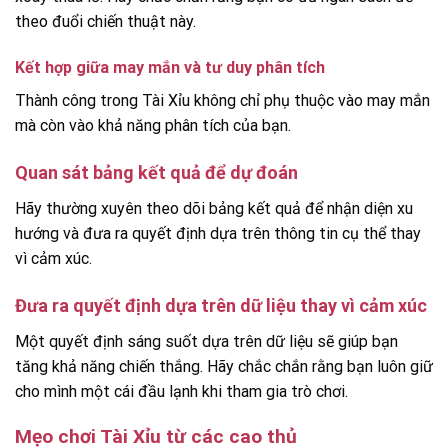
theo đuổi chiến thuật này.
Kết hợp giữa may mắn và tư duy phân tích
Thành công trong Tài Xỉu không chỉ phụ thuộc vào may mắn
mà còn vào khả năng phân tích của bạn.
Quan sát bảng kết quả để dự đoán
Hãy thường xuyên theo dõi bảng kết quả để nhận diện xu
hướng và đưa ra quyết định dựa trên thông tin cụ thể thay
vì cảm xúc.
Đưa ra quyết định dựa trên dữ liệu thay vì cảm xúc
Một quyết định sáng suốt dựa trên dữ liệu sẽ giúp bạn
tăng khả năng chiến thắng. Hãy chắc chắn rằng bạn luôn giữ
cho mình một cái đầu lạnh khi tham gia trò chơi.
Mẹo chơi Tài Xỉu từ các cao thủ