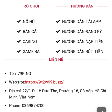
TRÒ CHƠI
HƯỚNG DẪN
NỔ HŨ
HƯỚNG DẪN TẢI APP
BẮN CÁ
HƯỚNG DẪN ĐĂNG KÝ
CASINO
HƯỚNG DẪN NẠP TIỀN
GAME BÀI
HƯỚNG DẪN RÚT TIỀN
LIÊN HỆ
Tên: 79KING
Website:
https://9t2w99.buzz/
Địa chỉ: 22/1 Đ. Lê Đức Thọ, Phường 16, Gò Vấp, Hồ Chí
Minh, Việt Nam
Phone: 0369874200
×