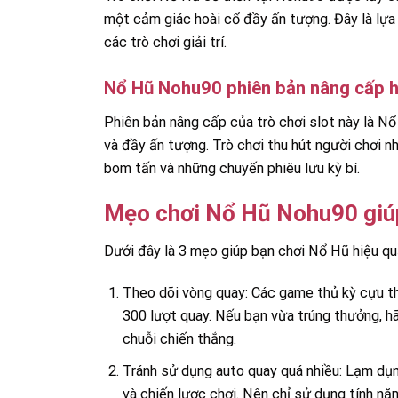
một cảm giác hoài cổ đầy ấn tượng. Đây là lựa 
các trò chơi giải trí.
Nổ Hũ Nohu90 phiên bản nâng cấp h
Phiên bản nâng cấp của trò chơi slot này là Nổ
và đầy ấn tượng. Trò chơi thu hút người chơi 
bom tấn và những chuyến phiêu lưu kỳ bí.
Mẹo chơi Nổ Hũ Nohu90 giúp
Dưới đây là 3 mẹo giúp bạn chơi Nổ Hũ hiệu qu
Theo dõi vòng quay: Các game thủ kỳ cựu t
300 lượt quay. Nếu bạn vừa trúng thưởng, hã
chuỗi chiến thắng.
Tránh sử dụng auto quay quá nhiều: Lạm dụn
và chiến lược chơi. Nên chỉ sử dụng tính năn