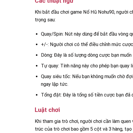
Các thuật ngữ
Khi bắt đầu chơi game Nổ Hũ Nohu90, người ch
trọng sau:
Quay/Spin: Nút này dùng để bắt đầu vòng q
+/-: Người chơi có thể điều chỉnh mức cược
Dòng: Đây là số lượng dòng cược bạn muốn t
Tự quay: Tính năng này cho phép bạn quay li
Quay siêu tốc: Nếu bạn không muốn chờ đợi 
ngay lập tức.
Tổng đặt: Đây là tổng số tiền cược bạn đã đ
Luật chơi
Khi tham gia trò chơi, người chơi cần làm quen 
trúc của trò chơi bao gồm 5 cột và 3 hàng, tạo