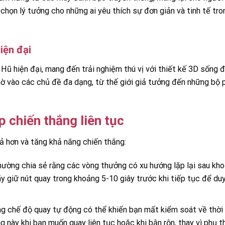
chọn lý tưởng cho những ai yêu thích sự đơn giản và tinh tế tro
iện đại
 Hũ hiện đại, mang đến trải nghiệm thú vị với thiết kế 3D sống 
nhờ vào các chủ đề đa dạng, từ thế giới giả tưởng đến những bộ 
 chiến thắng liên tục
ả hơn và tăng khả năng chiến thắng:
hường chia sẻ rằng các vòng thưởng có xu hướng lặp lại sau kh
y giữ nút quay trong khoảng 5-10 giây trước khi tiếp tục để duy
g chế độ quay tự động có thể khiến bạn mất kiểm soát về thời 
g này khi bạn muốn quay liên tục hoặc khi bận rộn, thay vì phụ 