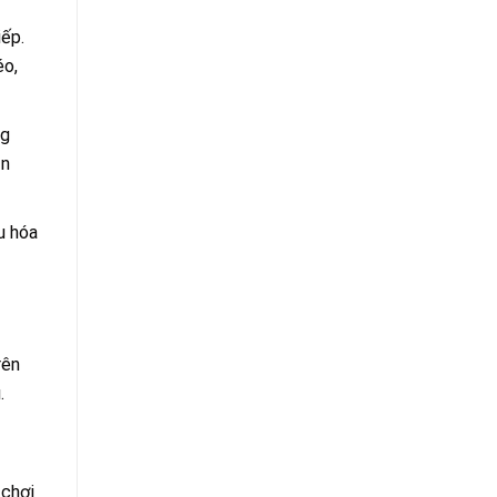
iếp.
éo,
ng
ận
u hóa
rên
.
 chơi