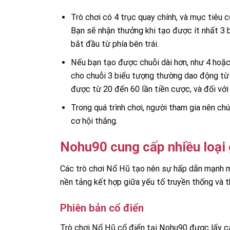
Trò chơi có 4 trục quay chính, và mục tiêu c
Bạn sẽ nhận thưởng khi tạo được ít nhất 3 
bắt đầu từ phía bên trái.
Nếu bạn tạo được chuỗi dài hơn, như 4 hoặc
cho chuỗi 3 biểu tượng thường dao động từ 
được từ 20 đến 60 lần tiền cược, và đối với
Trong quá trình chơi, người tham gia nên chú
cơ hội thắng.
Nohu90 cung cấp nhiều loại
Các trò chơi Nổ Hũ tạo nên sự hấp dẫn mạnh mẽ
nền tảng kết hợp giữa yếu tố truyền thống và t
Phiên bản cổ điển
Trò chơi Nổ Hũ cổ điển tại Nohu90 được lấy c