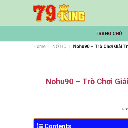
Skip
to
content
TRANG CHỦ
Home
|
NỔ HŨ
|
Nohu90 – Trò Chơi Giải T
Nohu90 – Trò Chơi Giải
PO
Contents