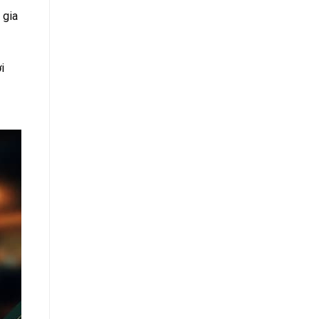
 gia
i