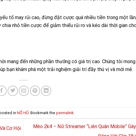
yếu tố may rủi cao, đừng đặt cược quá nhiều tiền trong một lần
chia nhỏ tiền cược để giảm thiểu rủi ro và kéo dài thời gian chơ
 thời mang đến những phần thưởng có giá trị cao. Chúng tôi mong
iúp bạn khám phá một trải nghiệm giải trí đầy thú vị và mới mẻ.
 posted in
NỔ HŨ
. Bookmark the
permalink
.
Mèo 2k4 – Nữ Streamer “Liên Quân Mobile” Gây
Và Cơ Hội