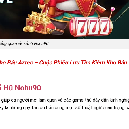
ổng quan về sảnh Nohu90
ho Báu Aztec – Cuộc Phiêu Lưu Tìm Kiếm Kho Báu
 Nổ Hũ Nohu90
u, giúp cả người mới làm quen và các game thủ dày dặn kinh ngh
ây là những quy tắc cơ bản cùng một số thuật ngữ quan trọng b