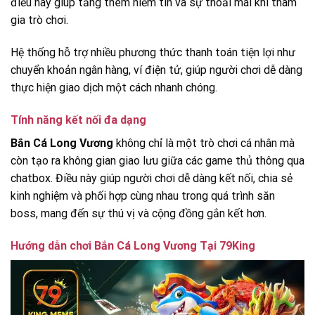
điều này giúp tăng thêm niềm tin và sự thoải mái khi tham
gia trò chơi.
Hệ thống hỗ trợ nhiều phương thức thanh toán tiện lợi như
chuyển khoản ngân hàng, ví điện tử, giúp người chơi dễ dàng
thực hiện giao dịch một cách nhanh chóng.
Tính năng kết nối đa dạng
Bắn Cá Long Vương
không chỉ là một trò chơi cá nhân mà
còn tạo ra không gian giao lưu giữa các game thủ thông qua
chatbox. Điều này giúp người chơi dễ dàng kết nối, chia sẻ
kinh nghiệm và phối hợp cùng nhau trong quá trình săn
boss, mang đến sự thú vị và cộng đồng gắn kết hơn.
Hướng dẫn chơi Bắn Cá Long Vương Tại 79King