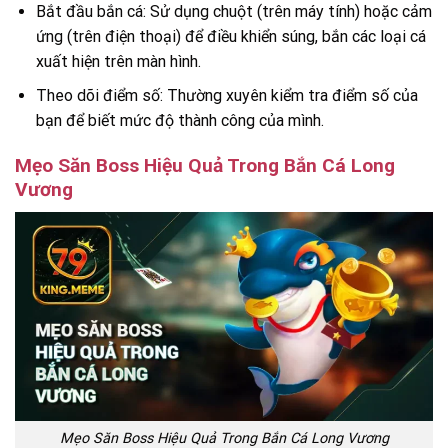
Bắt đầu bắn cá: Sử dụng chuột (trên máy tính) hoặc cảm
ứng (trên điện thoại) để điều khiển súng, bắn các loại cá
xuất hiện trên màn hình.
Theo dõi điểm số: Thường xuyên kiểm tra điểm số của
bạn để biết mức độ thành công của mình.
Mẹo Săn Boss Hiệu Quả Trong Bắn Cá Long
Vương
Mẹo Săn Boss Hiệu Quả Trong Bắn Cá Long Vương