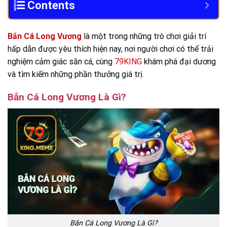
Contents
Bắn Cá Long Vương
là một trong những trò chơi giải trí
hấp dẫn được yêu thích hiện nay, nơi người chơi có thể trải
nghiệm cảm giác săn cá, cùng
79KING
khám phá đại dương
và tìm kiếm những phần thưởng giá trị.
Bắn Cá Long Vương Là Gì?
Bắn Cá Long Vương Là Gì?