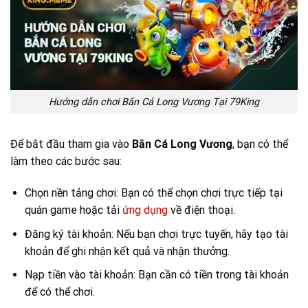
Hướng dẫn chơi Bắn Cá Long Vương Tại 79King
Để bắt đầu tham gia vào
Bắn Cá Long Vương
, bạn có thể
làm theo các bước sau:
Chọn nền tảng chơi: Bạn có thể chọn chơi trực tiếp tại
quán game hoặc tải
ứng dụng
về điện thoại.
Đăng ký tài khoản: Nếu bạn chơi trực tuyến, hãy tạo tài
khoản để ghi nhận kết quả và nhận thưởng.
Nạp tiền vào tài khoản: Bạn cần có tiền trong tài khoản
để có thể chơi.